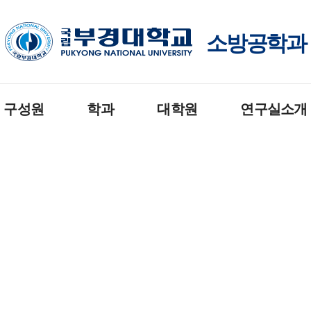
소방공학과
구성원
학과
대학원
연구실소개
수
공지사항
공지사항
소방전기 실험실
직원
입학안내
교육과정
건축도시방재연구
생회
졸업요건
입학안내
열유체및화재역학 
실
우회
교육과정
졸업요건
화재공학 연구실
모듈형 교육과