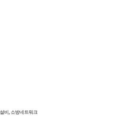
구실
실
기설비, 소방네트워크