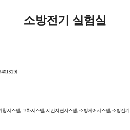
정
구조화재연구실
소방전기 실험실
전공능력 및 핵
스마트도시방재연
심역량 매핑
첨단화재안전연구
교육과정 이수
로드맵
19401329
)
), 스위칭시스템, 고차시스템, 시간지연시스템, 소방제어시스템, 소방전