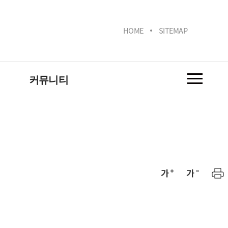
HOME
SITEMAP
커뮤니티
학과소식
실
취업정보
연구
사진첩
동아리소개
관련사이트