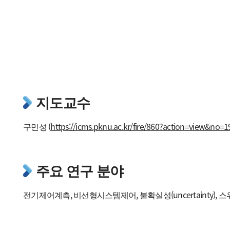
학과소개 영상
찾아오시는 길
지도교수
구민성 (
https://icms.pknu.ac.kr/fire/860?action=view&no=
주요 연구 분야
전기제어계측, 비선형시스템제어, 불확실성(uncertainty