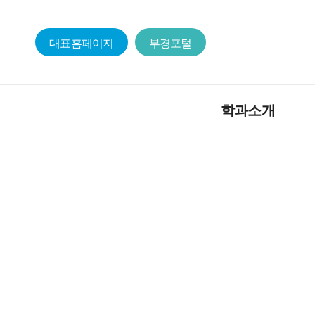
대표홈페이지
부경포털
학과소개
학과장인사
교
교육목적 및 인재상
교
학과 가이드라인
학
학과발전계획
원
학과연혁