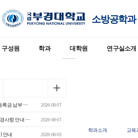
소방공학과
구성원
학과
대학원
연구실소개
수
공지사항
공지사항
소방전기 실험실
직원
입학안내
교육과정
건축도시방재연구
생회
졸업요건
입학안내
열유체및화재역학 
2026학년도 2학기 재(복)학생, 재입학생 등 등록금 납부 안내
2026-08-07
실
우회
교육과정
졸업요건
「2026학년도 부경 더채움 장학금」서식 변경사항 안내 및 홍보
2026-08-07
화재공학 연구실
학과소개
교육
) 안내
2026-08-05
모듈형 교육과