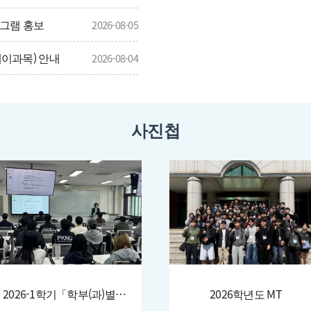
정
구조화재연구실
그램 홍보
2026-08-05
전공능력 및 핵
스마트도시방재연
대이과목) 안내
2026-08-04
심역량 매핑
교수소개
동아
첨단화재안전연구
.~8.7.)
2026-08-03
교육과정 이수
로드맵
사진첩
2026-1학기「학부(과)별 진로·취업 특강」
2026학년도 MT