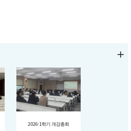
구실
리소개
졸업자격안내
찾아오시는길
실
2026-1학기 개강총회