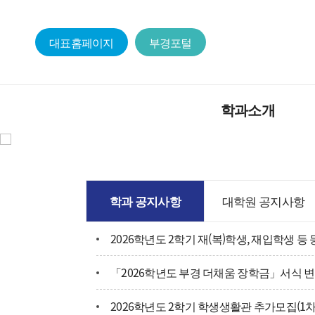
대표홈페이지
부경포털
학과소개
학과장인사
교
교육목적 및 인재상
교
학과 공지사항
대학원 공지사항
학과 가이드라인
학
학과발전계획
원
2026학년도 2학기 학생생활관 추가모집(1차
학과연혁