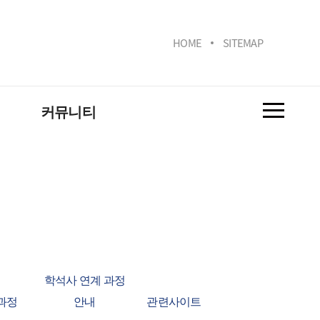
HOME
SITEMAP
커뮤니티
학과소식
실
취업정보
연구
사진첩
동아리소개
학석사 연계 과정
과정
안내
관련사이트
관련사이트