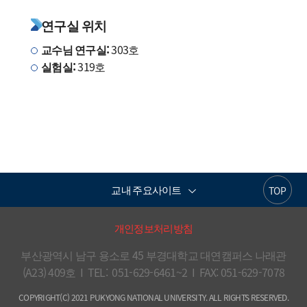
연구실 위치
교수님 연구실:
303호
실험실:
319호
교내 주요사이트
TOP
개인정보처리방침
부산광역시 남구 용소로 45 부경대학교 대연캠퍼스 나래관
(A23) 409호  I  TEL:  051-629-6461~2  I  FAX: 051-629-7078
COPYRIGHT(C) 2021 PUKYONG NATIONAL UNIVERSITY. ALL RIGHTS RESERVED.