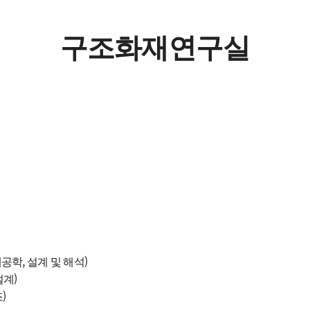
정
구조화재연구실
구조화재연구실
전공능력 및 핵
스마트도시방재연
심역량 매핑
첨단화재안전연구
교육과정 이수
로드맵
(구조화재공학, 설계 및 해석)
계)
조)