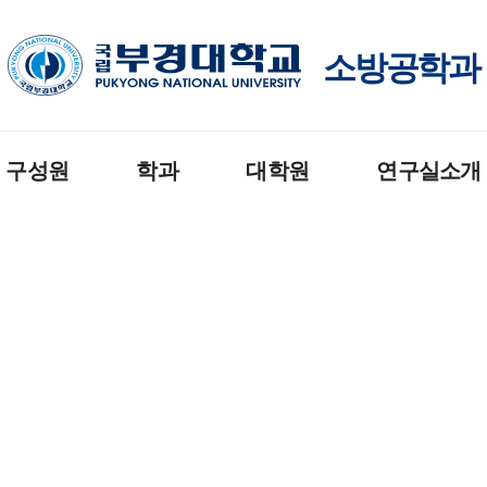
소방공학과
구성원
학과
대학원
연구실소개
수
공지사항
공지사항
소방전기 실험실
직원
입학안내
교육과정
건축도시방재연구
생회
졸업요건
입학안내
열유체및화재역학 
실
우회
교육과정
졸업요건
화재공학 연구실
모듈형 교육과