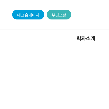
대표홈페이지
부경포털
학과소개
학과장인사
교
교육목적 및 인재상
교
학과 가이드라인
학
학과발전계획
원
학과연혁