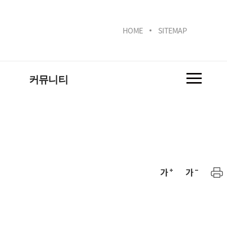
HOME
SITEMAP
커뮤니티
학과소식
실
취업정보
연구
사진첩
동아리소개
관련사이트