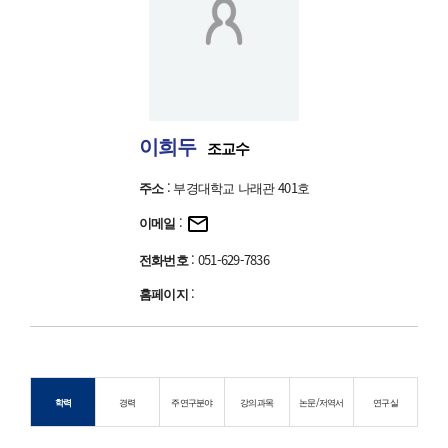
이희두
조교수
주소
: 부경대학교 나래관 401호
이메일
:
전화번호
: 051-629-7836
홈페이지
:
학력
경력
주연구분야
강의과목
논문/저역서
연구실